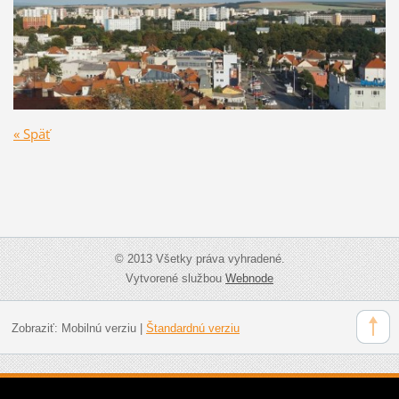
« Späť
© 2013 Všetky práva vyhradené.
Vytvorené službou
Webnode
Zobraziť:
Mobilnú verziu
|
Štandardnú verziu