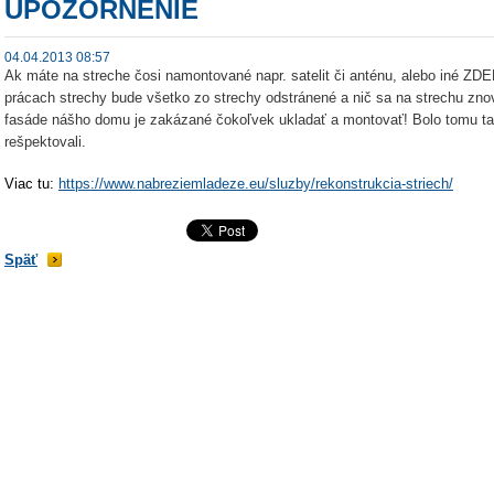
UPOZORNENIE
04.04.2013 08:57
Ak máte na streche čosi namontované napr. satelit či anténu, alebo iné 
prácach strechy bude všetko zo strechy odstránené a nič sa na strechu zno
fasáde nášho domu je zakázané čokoľvek ukladať a montovať! Bolo tomu tak 
rešpektovali.
Viac tu:
https://www.nabreziemladeze.eu/sluzby/rekonstrukcia-striech/
Späť