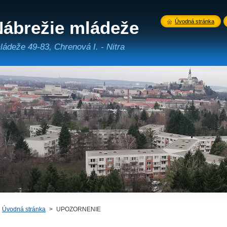
ábrežie mládeže
Úvodná stránka
ládeže 49-83, Chrenová I. - Nitra
Úvodná stránka
>
UPOZORNENIE