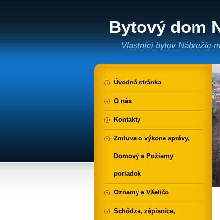
Bytový dom N
49-83
Vlastníci bytov Nábrežie m
Úvodná stránka
O nás
Kontakty
Zmluva o výkone správy,
Domový a Požiarny
poriadok
Oznamy a Všeličo
Schôdze, zápisnice,