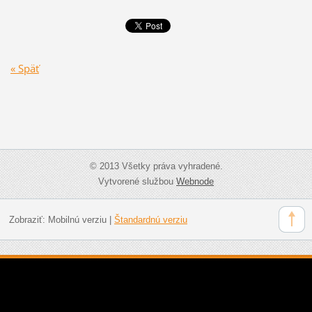
« Späť
© 2013 Všetky práva vyhradené.
Vytvorené službou
Webnode
Zobraziť:
Mobilnú verziu
|
Štandardnú verziu