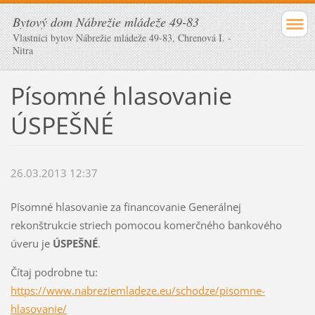
Bytový dom Nábrežie mládeže 49-83
Vlastníci bytov Nábrežie mládeže 49-83, Chrenová I. -
Nitra
Písomné hlasovanie
ÚSPEŠNÉ
26.03.2013 12:37
Písomné hlasovanie za financovanie Generálnej
rekonštrukcie striech pomocou komerčného bankového
úveru je
ÚSPEŠNÉ
.
Čítaj podrobne tu:
https://www.nabreziemladeze.eu/schodze/pisomne-
hlasovanie/