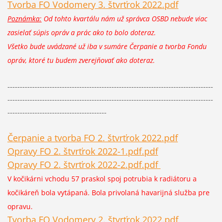
Tvorba FO Vodomery 3. štvrťrok 2022.pdf
Poznámka:
Od tohto kvartálu nám už správca OSBD nebude viac
zasielať súpis opráv a prác ako to bolo doteraz.
Všetko bude uvádzané už iba v sumáre Čerpanie a tvorba Fondu
opráv, ktoré tu budem zverejňovať ako doteraz.
-----------------------------------------------------------------------------------
-----------------------------------------------------------------------------------
----------------------------------------
Čerpanie a tvorba FO 2. štvrťrok 2022.pdf
Opravy FO 2. štvrťrok 2022-1.pdf.pdf
Opravy FO 2. štvrťrok 2022-2.pdf.pdf
V kočikárni vchodu 57 praskol spoj potrubia k radiátoru a
kočikáreň bola vytápaná. Bola privolaná havarijná služba pre
opravu.
Tvorba FO Vodomery 2. štvrťrok 2022.pdf